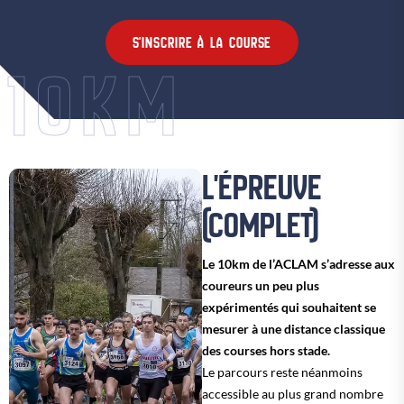
S'INSCRIRE À LA COURSE
10KM
L'ÉPREUVE
(COMPLET)
Le 10km de l’ACLAM s’adresse aux
coureurs un peu plus
expérimentés qui souhaitent se
mesurer à une distance classique
des courses hors stade.
Le parcours reste néanmoins
accessible au plus grand nombre