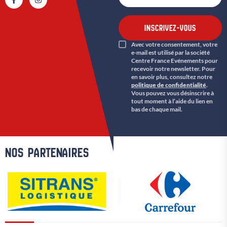
INSCRIVEZ-VOUS
Avec votre consentement, votre
e-mail est utilisé par la société
Centre France Evénements pour
recevoir notre newsletter. Pour
en savoir plus, consultez notre
politique de confidentialité
.
Vous pouvez vous désinscrire à
tout moment à l’aide du lien en
bas de chaque mail.
NOS PARTENAIRES